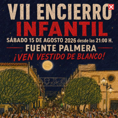
8 de agosto de 2026 //
Contacto
Francisco Tubío Adame,
cronista oficial de La Colonia
de Fuente Palmera, fallece a
los 80 años
ESCRITO POR
E. G. MORÁN
1 DE SEPTIEMBRE DE 2025