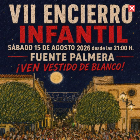
6 de agosto de 2026 //
Contacto
Firmado el contrato para el
desarrollo de la Escuela
Municipal de Baloncesto
ESCRITO POR
E. G. MORÁN
10 DE MARZO DE 2025
EN
DEPORTES