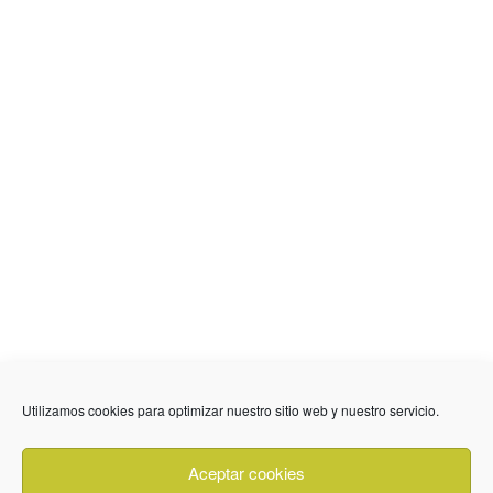
Utilizamos cookies para optimizar nuestro sitio web y nuestro servicio.
636 01 61 85
Fuente Palmera
info @ fuentepalmerainformacion.es
Aceptar cookies
Privacidad
Aviso legal
Cookies