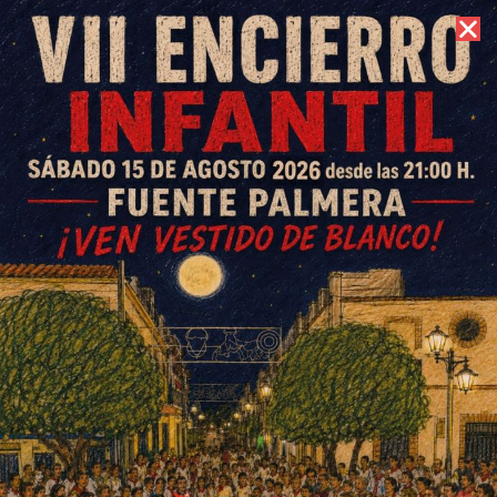
8 de agosto de 2026 //
Contacto
Fiesta fin de temporada del CD
Colonial
ESCRITO POR
E. GUZMÁN
5 DE JULIO DE 2015
EN
DEPORTES