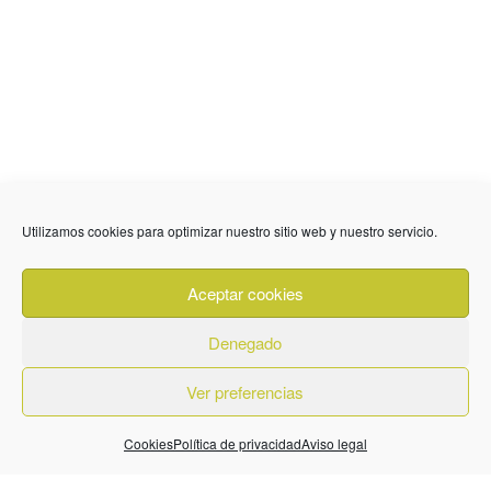
636 01 61 85
Fuente Palmera
Utilizamos cookies para optimizar nuestro sitio web y nuestro servicio.
info @ fuentepalmerainformacion.es
Aceptar cookies
Privacidad
Aviso legal
Cookies
Denegado
Quiénes Somos
Contacto
Ver preferencias
Cookies
Política de privacidad
Aviso legal
© 2026. Diseñado por
BeLynx Digital