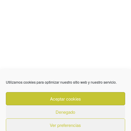
Utilizamos cookies para optimizar nuestro sitio web y nuestro servicio.
636 01 61 85
Fuente Palmera
info @ fuentepalmerainformacion.es
Aceptar cookies
Privacidad
Aviso legal
Cookies
Denegado
Quiénes Somos
Contacto
Ver preferencias