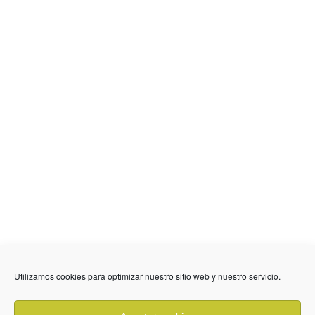
Utilizamos cookies para optimizar nuestro sitio web y nuestro servicio.
636 01 61 85
Fuente Palmera
info @ fuentepalmerainformacion.es