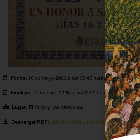
Fecha:
16 de mayo 2026 a las 08:45 horas
Finaliza:
17 de mayo 2026 a las 22:00 horas
Lugar:
El Villar y Los Arroyones
Descargar PDF:
Libro Romería y Feria El Villar 2026