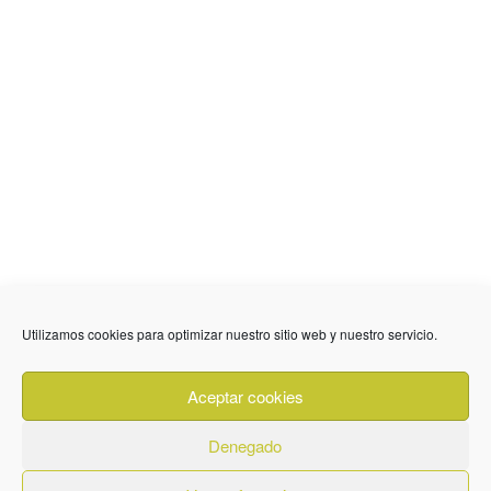
Utilizamos cookies para optimizar nuestro sitio web y nuestro servicio.
636 01 61 85
Fuente Palmera
info @ fuentepalmerainformacion.es
Aceptar cookies
Privacidad
Aviso legal
Cookies
Denegado
Quiénes Somos
Contacto