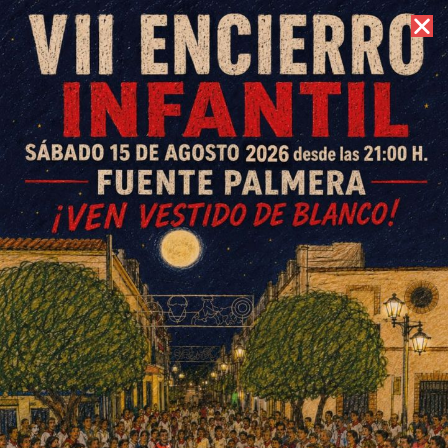
6 de agosto de 2026 //
Contacto
Encuentro de culturas con
fines solidarios
ESCRITO POR
E. GUZMÁN
28 DE MAYO DE 2017
EN
SOCIEDAD