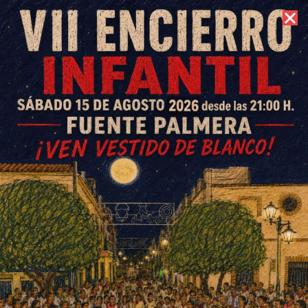
9 de agosto de 2026 //
Contacto
El Villar finaliza la liga
goleando al City Ladies en una
jornada muy especial en su
estadio
ESCRITO POR
E. G. MORÁN
31 DE MARZO DE 2025