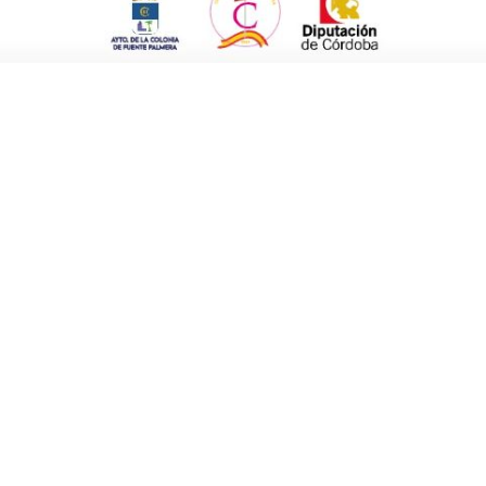
astigado al comercio textil. Con más tiempo
e han convertido en un refugio. La industria
de más de 7.000 millones de euros, lo dicen
l 49%, considera que ahora necesita comprar
s, diseñadores, fotógrafos, el retrato del
te noticia