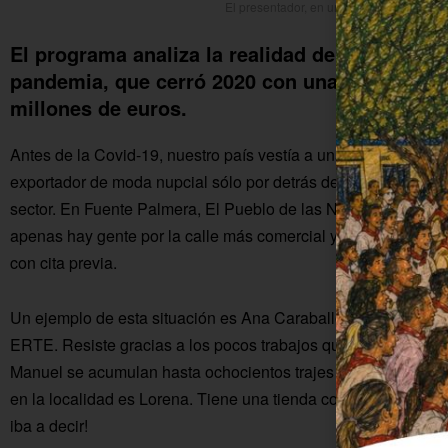
El presentador, en una de las tiendas de
El programa analiza la realidad de la industria
pandemia, que cerró 2020 con una caída del 4
millones de euros.
Antes de la Covid-19, nuestro país vestía a una de cada die
exportador de moda nupcial sólo por detrás de China. Ahora, 
sector. En Fuente Palmera, El Pueblo de las Novias, se distrib
apenas hay gente por la calle más comercial y la mayor parte 
con cita previa.
Un ejemplo de esta situación es Ana Caraballo, una modista 
ERTE. Resiste gracias a los pocos trabajos que van saliendo 
Manuel se acumulan hasta ochocientos trajes de bodas que 
en la localidad es Lorena. Tiene una tienda con chándales, pi
iba a decir!