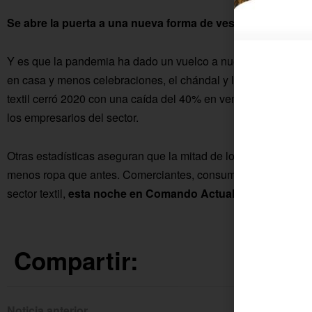
Se abre la puerta a una nueva forma de vestir
Y es que la pandemia ha dado un vuelco a nuestro armario y c
en casa y menos celebraciones, el chándal y la ropa interior s
textil cerró 2020 con una caída del 40% en ventas y pérdidas 
los empresarios del sector.
Otras estadísticas aseguran que la mitad de los españoles, e
menos ropa que antes. Comerciantes, consumidores, empresario
sector textil,
esta noche en Comando Actualidad (0.00 h.).
Compartir:
Noticia anterior
Siguien