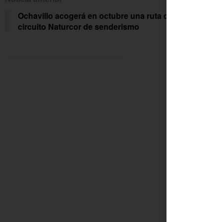
Ochavillo acogerá en octubre una ruta del
La i
circuito Naturcor de senderismo
Fuen
desd