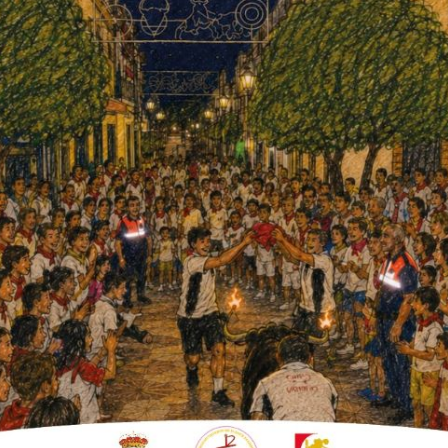
 novia de F. Palmera
 textil en España tras la
0% en las ventas y pérdidas de
z novias del mundo. Éramos el segundo país
los ingresos han caído un 90%, según el
uían al año 8.000 trajes de novia. Ahora
de las tiendas están cerradas o atienden sólo
que lleva 21 años cosiendo y ahora está en
y a la ayuda de sus hijos. En el almacén de
se han suspendido. La que más vende ahora
jamas y ropa de estar en casa. ¡Quién se lo