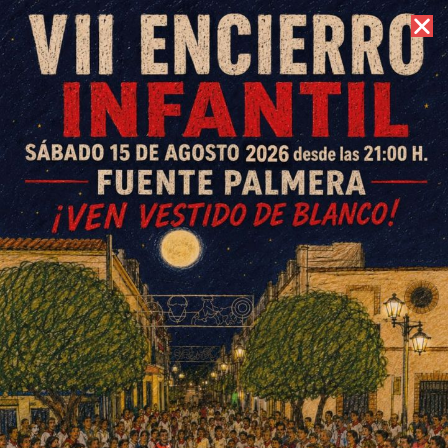
7 de agosto de 2026 //
Contacto
El rock andaluz de Triana
conquista el Otoño Cultural