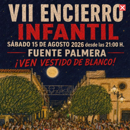
6 de agosto de 2026 //
Contacto
El pregón de María José Reyes
y el reconocimiento a Rocío
Luna abren la Feria Real
ESCRITO POR
E. G. MORÁN
17 DE AGOSTO DE 2023
EN
SOCIEDAD