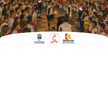
aceites de oliva virgen extra
del Valle del Guadalquivir
ESCRITO POR
E. G. MORÁN
25 DE JUNIO DE 2021
EN
AGRICULTURA Y MEDIO AMBIENTE