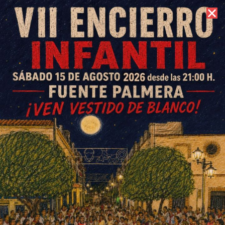
7 de agosto de 2026 //
Contacto
El Perdigón y Fuenteoliva
participan en Valóve, la nueva
marca de calidad de los