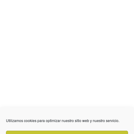
Utilizamos cookies para optimizar nuestro sitio web y nuestro servicio.
636 01 61 85
Fuente Palmera
info @ fuentepalmerainformacion.es