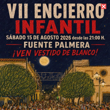
7 de agosto de 2026 //
Contacto
El libro «Morir dos veces»
presenta un enfoque valiente y
esperanzador de afrontar el