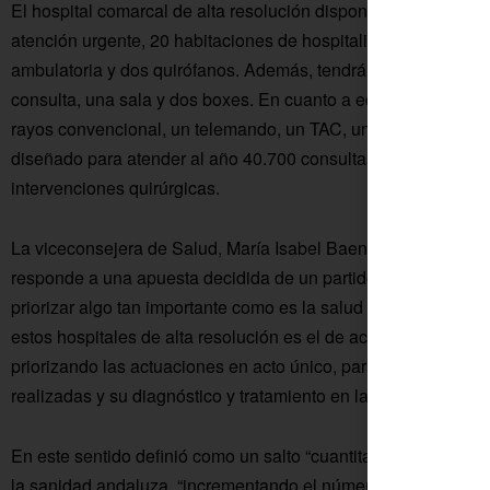
El hospital comarcal de alta resolución dispondrá de 18 consu
atención urgente, 20 habitaciones de hospitalización, ocho p
ambulatoria y dos quirófanos. Además, tendrá salas para cura
consulta, una sala y dos boxes. En cuanto a equipamiento de 
rayos convencional, un telemando, un TAC, un ecógrafo y un 
diseñado para atender al año 40.700 consultas de atención e
intervenciones quirúrgicas.
La viceconsejera de Salud, María Isabel Baena, expresó que “
responde a una apuesta decidida de un partido que apuesta po
priorizar algo tan importante como es la salud de las persona
estos hospitales de alta resolución es el de acercar la atenci
priorizando las actuaciones en acto único, para una persona 
realizadas y su diagnóstico y tratamiento en la mano, y para e
En este sentido definió como un salto “cuantitativo y cualitat
la sanidad andaluza, “incrementando el número de profesiona