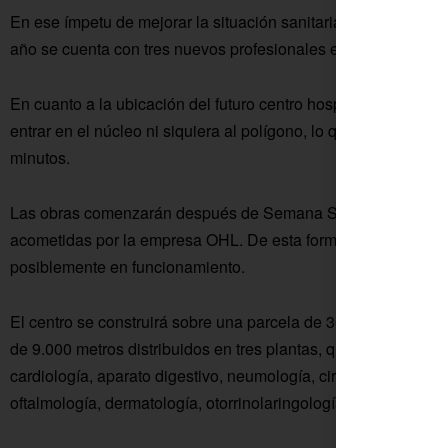
En ese ímpetu de mejorar la situación sanitaria de la Junta 
año se cuenta con tres nuevos profesionales en el centro col
En cuanto a la ubicación del futuro centro hospitalario, será e
entrar en el núcleo ni siquiera al polígono, lo que facilitará
minutos.
Las obras comenzarán después de Semana Santa, tendrán un
acometidas por la empresa OHL. De esta forma, para el año 20
posiblemente en funcionamiento.
El centro se construirá sobre una parcela de 30.000 metros c
de 9.000 metros distribuidos en tres plantas, que albergarán 
cardiología, aparato digestivo, neumología, cirugía general, ur
oftalmología, dermatología, otorrinolaringología, ginecología, a