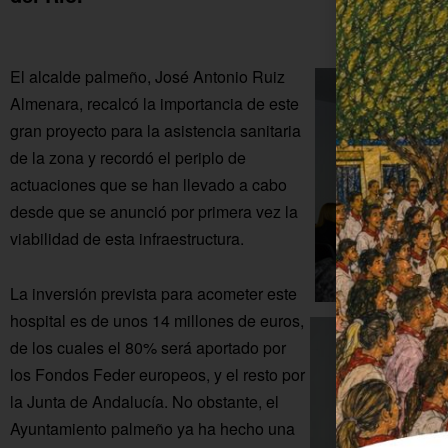
El alcalde palmeño, José Antonio Ruiz
Almenara, recalcó la importancia de este
gran proyecto para la asistencia sanitaria
de la zona y recordó el periplo de
actuaciones que se han llevado a cabo
desde que se anunció por primera vez la
viabilidad de esta infraestructura.
La inversión prevista para acometer este
hospital es de unos 14 millones de euros,
de los cuales el 80% será aportado por
los Fondos Feder europeos, y el resto por
la Junta de Andalucía. No obstante, el
Ayuntamiento palmeño ya ha hecho una