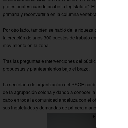
profesionales cuando acabe la legislatura”. El proyecto de “e
primaria y reconvertirla en la columna vertebral de la atención
Por otro lado, también se habló de la riqueza que este hospit
la creación de unos 300 puestos de trabajo entre personal sanit
movimiento en la zona.
Tras las preguntas e intervenciones del público, los represent
propuestas y planteamientos bajo el brazo.
La secretaria de organización del PSOE cordobés, Rafaela Cres
de la agrupación colona y dando a conocer la campaña “Conq
cabo en toda la comunidad andaluza con el objeto de obtener
sus inquietudes y demandas de primera mano.