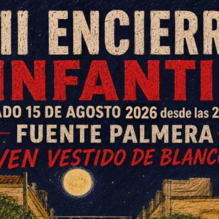
ente Palmera, Antonio Javier
 la Memoria lleno de público,
e asistieron, entre otras
 Médicos de Córdoba, el doctor
 la Junta, María Isabel Baena, y
n que se va a construir en Palma