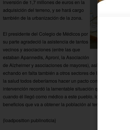
inversión de 1,7 millones de euros en la
adquisición del terreno, y se hará cargo
también de la urbanización de la zona.
El presidente del Colegio de Médicos por
su parte agradeció la asistencia de tantos
vecinos y asociaciones (entre las que
Ruiz Almena
estaban Apannedis, Aproni, la Asociación
de Alzheimer y asociaciones de mayores), así como representa
echando en falta también a otros sectores de la sociedad col
la salud todos deberíamos hacer un pacto común y dejar ideol
intervención recordó la lamentable situación que tenía La C
cuando él llegó como médico a este pueblo, los cambios y me
beneficios que va a obtener la población al tener un hospital 
{loadposition publinoticia}