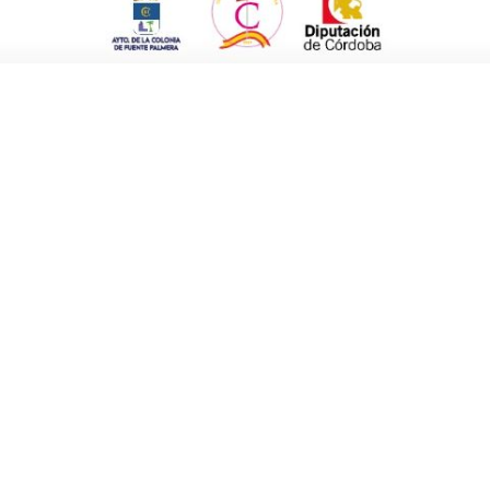
ra, Mª Isabel Baena y Bernabé Galán
ntes políticos de otros Ayuntamientos,
ona, ya que “en un tema tan importante como
ogías de lado”, se pronunció. En su
olonia sanitariamente hablando hace 37 años
joras que se han producido y los indudables
comarcal tan cerca.