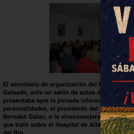
El secretario de organización del PSOE de Fu
Guisado, ante un salón de actos de la Casa de
presentaba ayer la jornada informativa a la qu
personalidades, el presidente del Colegio de
Bernabé Galán, o la viceconsejera de Salud de
que trató sobre el Hospital de Alta Resolució
del Río.