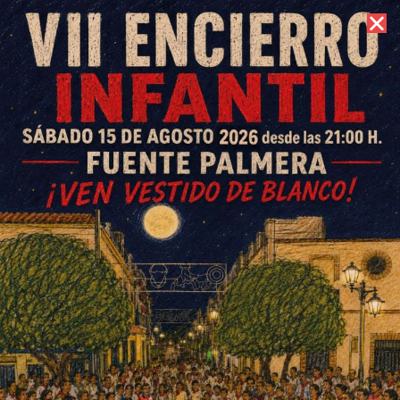
9 de agosto de 2026 //
Contacto
El Fuente Palmera ya es
segundo tras golear al
Aguilarense
ESCRITO POR
E. GUZMÁN
14 DE ENERO DE 2018
EN
DEPORTES