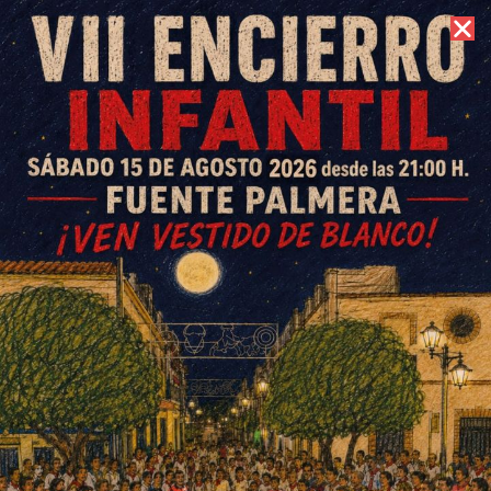
7 de agosto de 2026 //
Contacto
El Fuente Palmera golea al
Monturque y se encarama a la
tercera plaza
ESCRITO POR
E. G. MORÁN
15 DE DICIEMBRE DE 2025
EN
DEPORTES