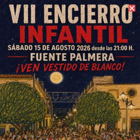
8 de agosto de 2026 //
Contacto
El flamenco sociológico en el
siglo XIX, motivo de una
tertulia en la Peña Joseíto