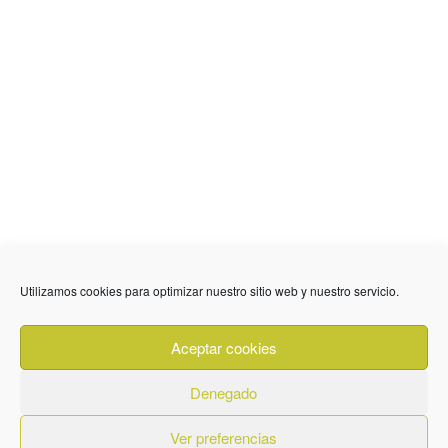
Utilizamos cookies para optimizar nuestro sitio web y nuestro servicio.
636 01 61 85
Fuente Palmera
info @ fuentepalmerainformacion.es
Aceptar cookies
Privacidad
Aviso legal
Cookies
Denegado
Quiénes Somos
Contacto
Ver preferencias