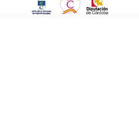
ponde”, un documental dirigido por Pablo
a juicio de este movimiento asociativo, la
o.
afía de Andalucía para conocer a los
tando un
modelo de salud que hace aguas
.