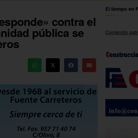
El tiempo en 
esponde» contra el
nidad pública se
Contenido pat
eros