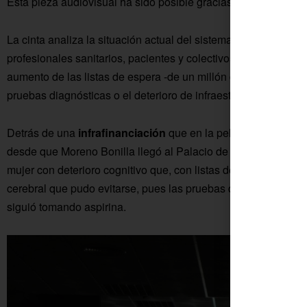
Esta pieza audiovisual ha sido posible gracias a un
crowdfu
La cinta analiza la situación actual del sistema sanitario púb
profesionales sanitarios, pacientes y colectivos sociales. La 
aumento de las listas de espera -de un millón de personas-, la 
pruebas diagnósticas o el deterioro de infraestructuras sanitar
Detrás de una
infrafinanciación
que en la película se cifra e
desde que Moreno Bonilla llegó al Palacio de San Telmo, ha
mujer con deterioro cognitivo que, con listas de espera de un
cerebral que pudo evitarse, pues las pruebas que lo detectaba
siguió tomando aspirina.