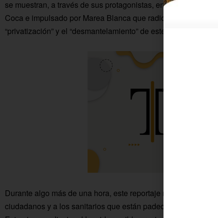
se muestran, a través de sus protagonistas, en “Salud no res
Coca e impulsado por Marea Blanca que radiografía lo que es, 
“privatización” y el “desmantelamiento” de este servicio públic
Durante algo más de una hora, este reportaje recorre la geogr
ciudadanos y a los sanitarios que están padeciendo y sopor