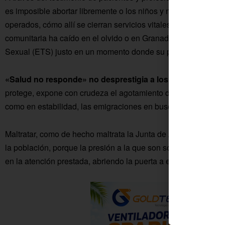
es imposible abortar libremente o los niños y niñas de Huelva
operados, cómo allí se cierran servicios vitales como el de ci
comunitaria ha caído en el olvido o en Granada se cierra un
Sexual (ETS) justo en un momento donde su prevalencia entr
«Salud no responde» no desprestigia a los profesionales
protege, expone con crudeza el agotamiento del personal sanit
como en estabilidad, las emigraciones en busca de Administ
Maltratar, como de hecho maltrata la Junta de Andalucía a esto
la población, porque la presión a la que son sometidos por in
en la atención prestada, abriendo la puerta a errores médicos p