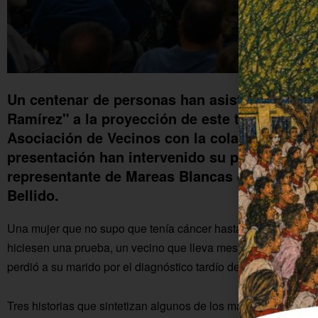
Un centenar de personas han asistido esta ta
Ramírez" a la proyección de este trabajo audi
Asociación de Vecinos con la colaboración de
presentación han intervenido su presidente, 
representante de Mareas Blancas de la Campi
Bellido.
Una mujer que no supo que tenía cáncer hasta que una amiga s
hiciesen una prueba, un vecino que lleva meses esperando a 
perdió a su marido por el diagnóstico tardío de su cáncer de 
Tres historias que sintetizan algunos de los males de la situ