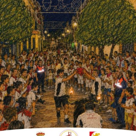
rde en el EUM "Alcalde Juan
ovisual, un acto organizado por la
l Ayuntamiento. En la
José Manuel Pedrosa, y el
ña Sur de Córdoba, José Antonio
uya le permitió “colarse” para que le
que le vea su especialista o una esposa que
pulmón.
ación de la sanidad pública en Andalucía y que