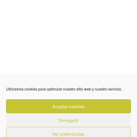
Utilizamos cookies para optimizar nuestro sitio web y nuestro servicio.
636 01 61 85
Fuente Palmera
info @ fuentepalmerainformacion.es
Aceptar cookies
Privacidad
Aviso legal
Cookies
Denegado
Quiénes Somos
Contacto
Ver preferencias