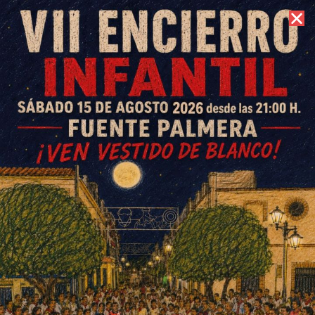
6 de agosto de 2026 //
Contacto
El Cross Las Culebras vuelve a
rozar las 400 inscripciones en
su XII edición
ESCRITO POR
E. G. MORÁN
7 DE NOVIEMBRE DE 2024
EN
DEPORTES