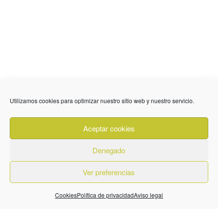
Utilizamos cookies para optimizar nuestro sitio web y nuestro servicio.
636 01 61 85
Fuente Palmera
info @ fuentepalmerainformacion.es
Aceptar cookies
Privacidad
Aviso legal
Cookies
Denegado
Quiénes Somos
Contacto
Ver preferencias
Cookies
Política de privacidad
Aviso legal
© 2026. Diseñado por
BeLynx Digital