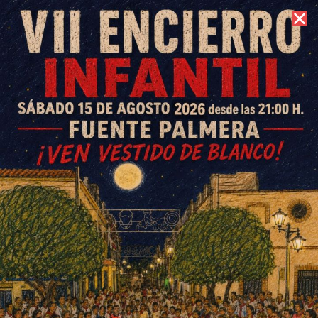
9 de agosto de 2026 //
Contacto
El Circuito Provincial BTT
NaturCor hará parada de
nuevo en Fuente Carreteros