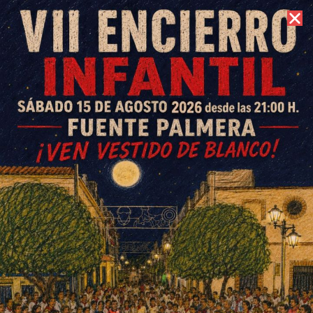
6 de agosto de 2026 //
Contacto
El CB Fuente Palmera se
corona bicampeón y vive una
experiencia inolvidable en un
torneo internacional en
Portugal