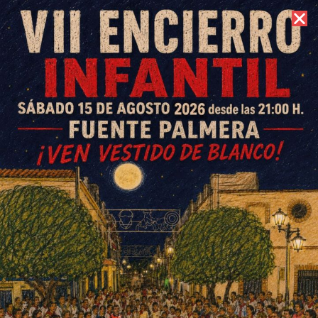
6 de agosto de 2026 //
Contacto
El Benfica portugués alza el
título en la categoría alevín de
la Cajasur Cup
ESCRITO POR
E. G. MORÁN
8 DE SEPTIEMBRE DE 2024
EN
DEPORTES