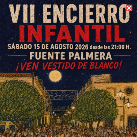
9 de agosto de 2026 //
Contacto
El baloncesto colono presenta
su novena temporada con
unas 200 jugadoras y
jugadores
ESCRITO POR
E. G. MORÁN
7 DE ABRIL DE 2025