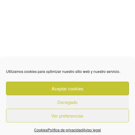
636 01 61 85
Fuente Palmera
info @ fuentepalmerainformacion.es
Utilizamos cookies para optimizar nuestro sitio web y nuestro servicio.
Privacidad
Aviso legal
Cookies
Aceptar cookies
Quiénes Somos
Contacto
Denegado
Ver preferencias
© 2026. Diseñado por
BeLynx Digital
Cookies
Política de privacidad
Aviso legal