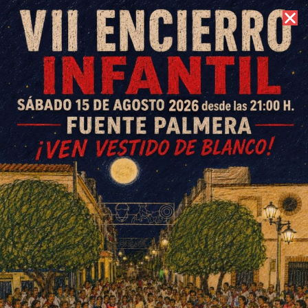
7 de agosto de 2026 //
Contacto
El Ayuntamiento inicia la
segunda fase de
embellecimiento del