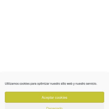
Utilizamos cookies para optimizar nuestro sitio web y nuestro servicio.
636 01 61 85
Fuente Palmera
info @ fuentepalmerainformacion.es
Aceptar cookies
Privacidad
Aviso legal
Cookies
Denegado