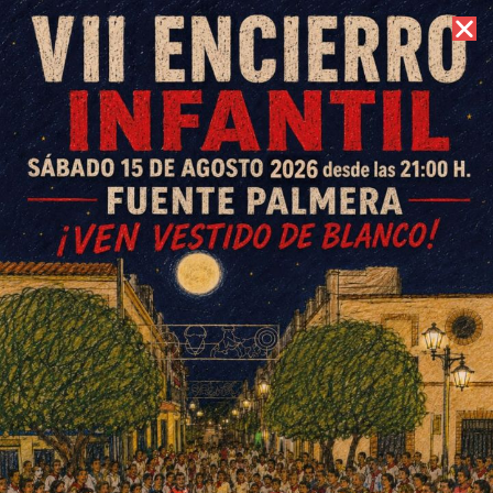
8 de agosto de 2026 //
Contacto
El Ayuntamiento de Ochavillo
del Río conmemora el 25N con
una actividad escolar en la
plaza
ESCRITO POR
E. G. MORÁN
30 DE NOVIEMBRE DE 2020