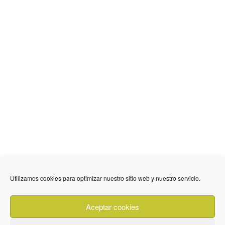
Utilizamos cookies para optimizar nuestro sitio web y nuestro servicio.
636 01 61 85
Fuente Palmera
info @ fuentepalmerainformacion.es
Aceptar cookies
Privacidad
Aviso legal
Cookies