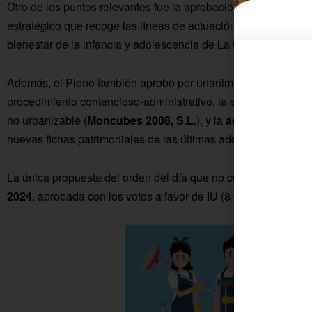
Otro de los puntos relevantes fue la aprobación inicial del
III
estratégico que recoge las líneas de actuación del Ayuntamien
bienestar de la infancia y adolescencia de La Colonia. La pr
Además, el Pleno también aprobó por unanimidad la designac
procedimiento contencioso-administrativo, la ejecución de un
no urbanizable (
Moncubes 2008, S.L.
), y la
actualización de
nuevas fichas patrimoniales de las últimas adquisiciones.
La única propuesta del orden del día que no contó con unani
2024
, aprobada con los votos a favor de IU (8 votos) y PP (1 v