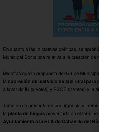
En cuanto a las iniciativas políticas, se aprobó, también por
Municipal Socialista relativa a la creación de
nuevos espacio
Mientras que la propuesta del Grupo Municipal de Izquierda Un
la
supresión del servicio de taxi rural para personas en t
a favor de IU (8 votos) y PSOE (2 votos) y la abstención de PP
También se presentaron por urgencia y fueron aprobadas por
la
planta de biogás
proyectada en el término municipal de Éci
Ayuntamiento a la ELA de Ochavillo del Río
.