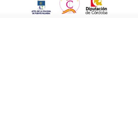
 Plan Local de Infancia
, un documento
to en la protección de los derechos y el
opuesta fue aprobada por unanimidad.
ión de representación letrada en un
a sentencia vinculada a un proyecto en suelo
l inventario municipal
por la inclusión de
midad fue la
Cuenta General del ejercicio
oto), y la abstención del PSOE (2 votos).