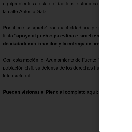
equipamientos a esta entidad local autónoma. Se ceden ahora
la calle Antonio Gala.
Por último, se aprobó por unanimidad una propuesta presentad
título
“apoyo al pueblo palestino e israelí en contra del gen
de ciudadanos israelitas y la entrega de armas a Hamás”
.
Con esta moción, el Ayuntamiento de Fuente Palmera expresa s
población civil, su defensa de los derechos humanos y su com
internacional.
Pueden visionar el Pleno al completo aquí: