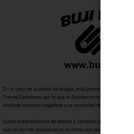
En el caso de la planta de biogás, está prevista su instalaci
Fuente Carreteros, por la que el Ayuntamiento de Fuente Pal
posibles impactos negativos y la necesidad de información y c
Sobre la transferencia de bienes a Ochavillo del Río, el Ayunt
que se han ido realizando en el último año dentro del marco 