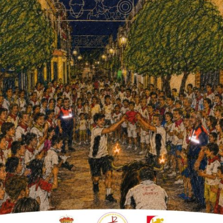
l
 la tarde de ayer, jueves 25 de
icipal, con un total de once
ieron cuatro propuestas
 aprobó la
revisión de precios del contrato
el ejercicio 2025, una medida que actualiza
bilidad del servicio. La propuesta fue
ámbito local para el curso escolar
l de Educación, siendo estos en 2026, los
contó con el respaldo de todos los grupos