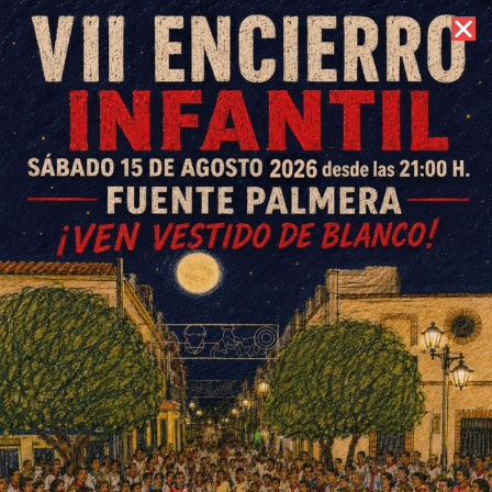
7 de agosto de 2026 //
Contacto
El almuerzo solidario de
Amigos de Ouzal inicia la
conmemoración de su 25
aniversario
ESCRITO POR
E. G. MORÁN
20 DE MARZO DE 2024