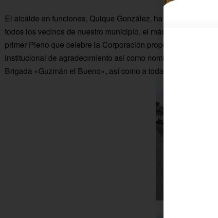
El alcalde en funciones, Quique González, ha querido expres
todos los vecinos de nuestro municipio, el más profundo agrad
primer Pleno que celebre la Corporación propondrá a todos lo
institucional de agradecimiento así como nominar a un espac
Brigada «Guzmán el Bueno», así como a todas las Fuerzas y
E