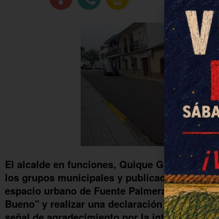
El alcalde en funciones, Quique González Me
los grupos municipales y publicado por el A
espacio urbano de Fuente Palmera con el no
Bueno" y realizar una declaración conjunta de
señal de agradecimiento por la intervención d