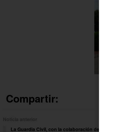
En Fu
Compartir:
Noticia anterior
Siguien
La Guardia Civil, con la colaboración del
El C