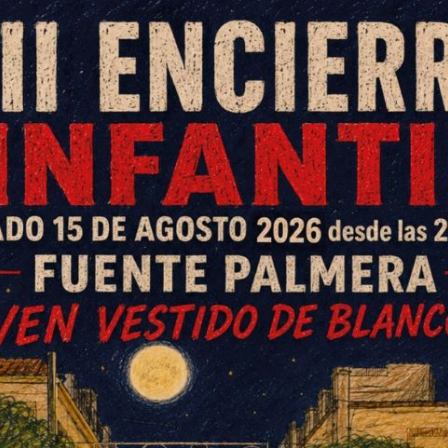
stre, en un comunicado enviado a
yuntamiento, propone nominar un
mbre de Brigada "Guzmán el
 todos los grupos políticos en
e los militares de Cerro Muriano