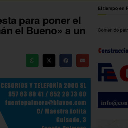
El tiempo en 
sta para poner el
án el Bueno» a un
Contenido pat