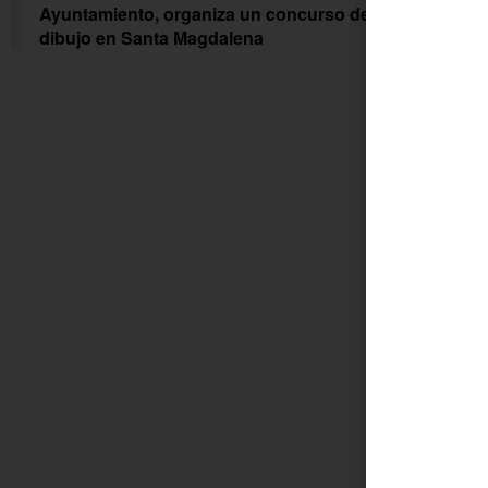
Ayuntamiento, organiza un concurso de
fami
dibujo en Santa Magdalena
vuln