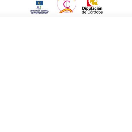
ar en su nombre y haciéndolo extensivo al de
ecimiento por esta misión y por ello en el
s grupos políticos una declaración
io urbano de la Colonia con el nombre
 Cuerpos de Seguridad del Estado.
n Ochavillo el pasado lunes