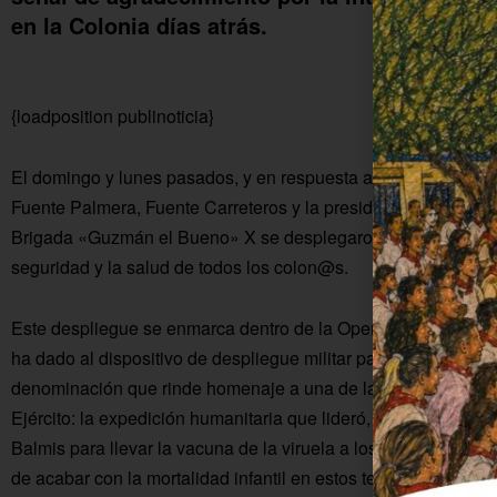
en la Colonia días atrás.
{loadposition publinoticia}
El domingo y lunes pasados, y en respuesta a la solicitud env
Fuente Palmera, Fuente Carreteros y la presidenta de la ELA 
Brigada «Guzmán el Bueno» X se desplegaron en La Colonia p
seguridad y la salud de todos los colon@s.
Este despliegue se enmarca dentro de la Operación Balmis, q
ha dado al dispositivo de despliegue militar para luchar contr
denominación que rinde homenaje a una de las actuaciones 
Ejército: la expedición humanitaria que lideró, a principios del
Balmis para llevar la vacuna de la viruela a los territorios es
de acabar con la mortalidad infantil en estos territorios enton