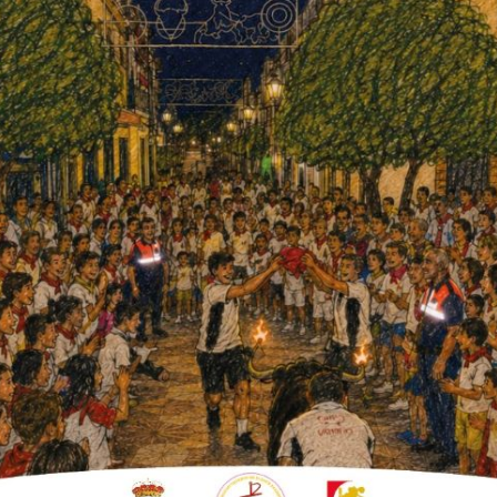
iada el 30 de marzo por los alcaldes de
de Ochavillo del Río, componentes de la
ara llevar a cabo labores de refuerzo de la
ue es el nombre que el Ministerio de Defensa
a la propagación del virus Covid-19. Una
heroicas más emblemáticas de nuestro
 s. XIX el médico militar Francisco Javier
pañoles de América y Filipinas con el objetivo
ces españoles.