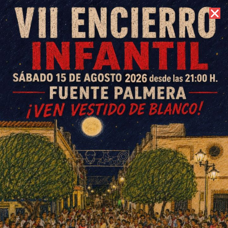
6 de agosto de 2026 //
Contacto
El acuerdo entre el
Ayuntamiento de Ochavillo y
Blaveo proporcionará Internet
gratis a 30 familias
ESCRITO POR
E. GUZMÁN
13 DE MAYO DE 2020