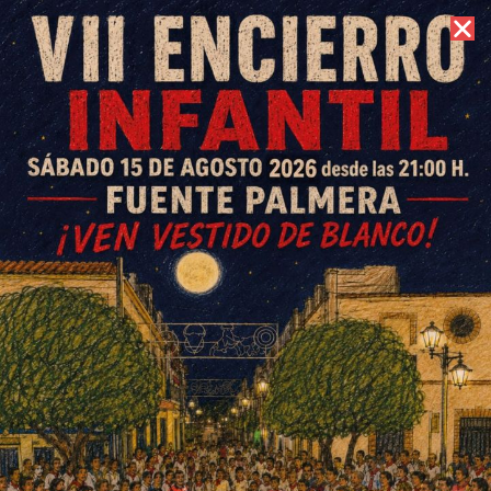
6 de agosto de 2026 //
Contacto
Domitila Parejo gana el XIII
Concurso de Patios de
Ochavillo del Río
ESCRITO POR
E. G. MORÁN
6 DE MAYO DE 2024
EN
OCHAVILLO DEL RÍO