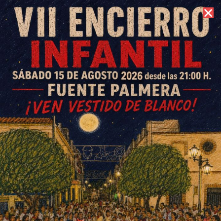
6 de agosto de 2026 //
Contacto
Diversión hasta el amanecer
para la feria de Ochavillo del
Río
ESCRITO POR
E. GUZMÁN
13 DE JULIO DE 2014
EN
OCHAVILLO DEL RÍO