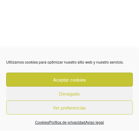
Utilizamos cookies para optimizar nuestro sitio web y nuestro servicio.
636 01 61 85
Fuente Palmera
info @ fuentepalmerainformacion.es
Aceptar cookies
Privacidad
Aviso legal
Cookies
Denegado
Quiénes Somos
Contacto
Ver preferencias
Cookies
Política de privacidad
Aviso legal
© 2026. Diseñado por
BeLynx Digital