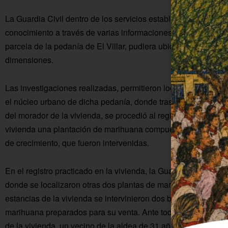
La Guardia Civil dentro de los servicios establecidos para errad
conocimiento a través de varias informaciones recibidas en 
parcela de la pedanía de El Villar, pudiera ubicarse una pla
dimensiones.
Las investigaciones realizadas, permitieron localizar la plant
el núcleo urbano de dicha pedanía, donde tras localizar al pro
del morador de la vivienda, se procedió al registro de la misma
vivienda una plantación de marihuana compuesta por diez pla
de crecimiento, que fueron intervenidas.
En el registro practicado en la vivienda, la Guardia Civil loc
donde se localizaron otras dos plantas de marihuana en proc
estancias de la vivienda se intervinieron dos básculas digita
marihuana preparados para su venta. Ante todos estos hallaz
de la vivienda, un vecino de la aldea de 31 años de edad, co