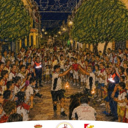
icar el tráfico y cultivo de drogas tuvo
el Puesto de Fuente Palmera, que en una
ntación de marihuana con plantas de grandes
ación en el interior de una parcela ubicada en
pietario de la misma y obtener autorización
, localizando en el patio exterior de la
ntas, de más de dos metros de altura, en fase
alizó una habitación, dispuesta como secadero,
eso de secado; asimismo en otra de las
les y una bolsa conteniendo cogollos de
gos se procedió a la detención del morador
nocido por sus amplios antecedentes