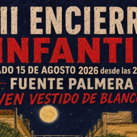
s metros de altura en fase de
rojaron diez kilos de peso.
tación de marihuana en El Villar y ha
n delito contra la salud pública por cultivo