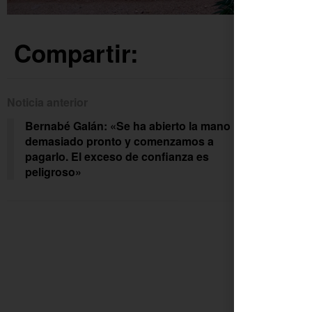
Compartir:
Noticia anterior
Siguien
Bernabé Galán: «Se ha abierto la mano
El P
demasiado pronto y comenzamos a
Res
pagarlo. El exceso de confianza es
peligroso»