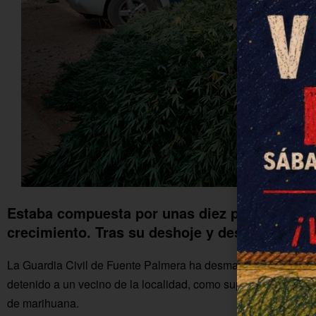
Estaba compuesta por unas diez plantas de do
crecimiento. Tras su deshoje y despalillado ar
La Guardia Civil de Fuente Palmera ha desmantelado una plan
detenido a un vecino de la localidad, como supuesto autor de u
de marihuana.