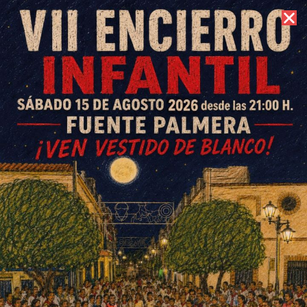
8 de agosto de 2026 //
Contacto
De Jerez a Vigo, la vuelta a
España del vídeo de los
profesores de La Ventilla
ESCRITO POR
E. G. MORÁN
13 DE SEPTIEMBRE DE 2024
EN
SOCIEDAD