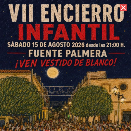
8 de agosto de 2026 //
Contacto
Crespocor se proclama
campeón de la Liga Local de
Fútbol 7
ESCRITO POR
E. G. MORÁN
14 DE AGOSTO DE 2025
EN
DEPORTES