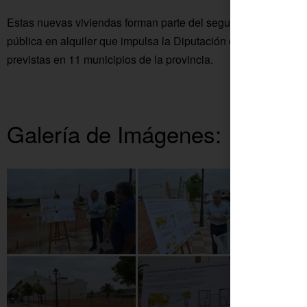
Estas nuevas viviendas forman parte del segundo programa d
pública en alquiler que impulsa la Diputación de Córdoba a t
previstas en 11 municipios de la provincia.
Galería de Imágenes: