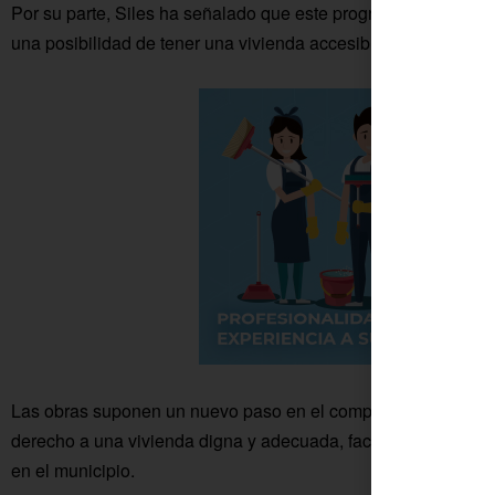
Por su parte, Siles ha señalado que este programa permite afi
una posibilidad de tener una vivienda accesible para la pobla
Las obras suponen un nuevo paso en el compromiso del Ayunt
derecho a una vivienda digna y adecuada, facilitando el arraigo, 
en el municipio.