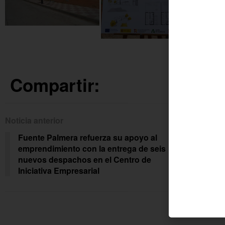
Compartir:
Noticia anterior
Siguien
Fuente Palmera refuerza su apoyo al
El P
emprendimiento con la entrega de seis
elab
nuevos despachos en el Centro de
com
Iniciativa Empresarial