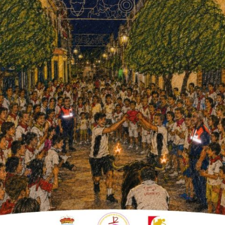
ado este viernes oficialmente las
s de protección oficial en
ente Palmera, una actuación
 y Vivienda (CINCO, S.A.) con la
mera.
alde de Fuente Palmera, Francisco Javier
nta segunda de la Diputación de Córdoba,
el Jiménez, y representantes de la empresa
2 euros, de los cuales 142.288 euros
ento ha cedido el solar para la
ivienda asequible.