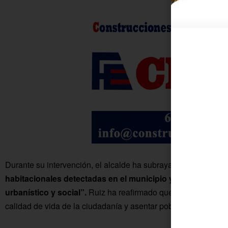
Durante su intervención, el alcalde ha subrayado que esta ini
habitacionales detectadas en el municipio y se enmarca en
urbanístico y social”.
Ruiz ha reafirmado que “apostamos por
calidad de vida de la ciudadanía y asentar población en nuestro