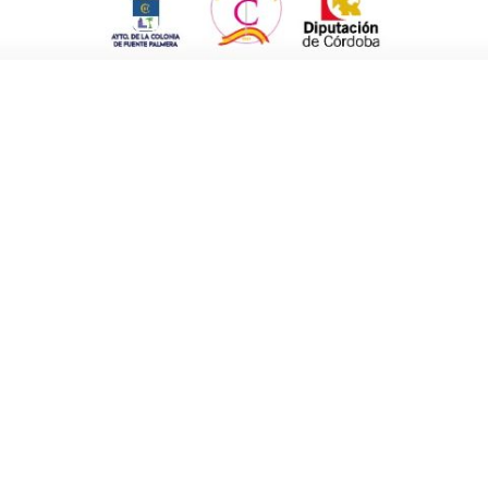
ciativa “responde a las
necesidades
 nuestra estrategia de desarrollo
 un urbanismo que sirva para mejorar la
 territorio”.