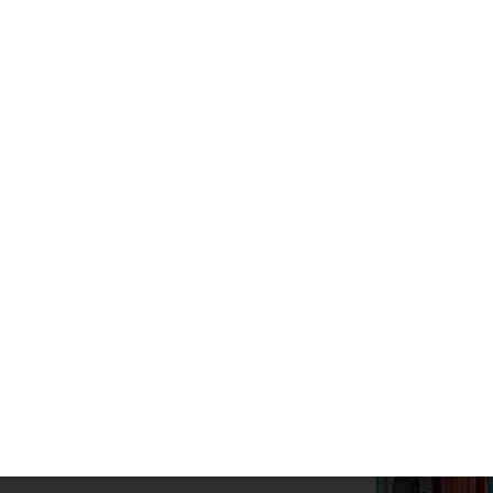
te noticia
leno aprueba un calendario de pagos,
orado por Diputación, para los servicios
unes pendientes de abono por Ochavillo