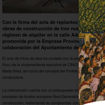
Con la firma del acta de replanteo han comenz
obras de construcción de tres nuevas vivienda
régimen de alquiler en la calle Adelfas de Fu
promovida por la Empresa Provincial de Suelo
colaboración del Ayuntamiento de Fuente Pal
El acto de inicio de obra ha contado con la presencia del alc
Ruiz; de la vicepresidenta ejecutiva de CINCO y vicepreside
Marta Siles; así como del concejal del Partido Popular, Manu
constructora.
La intervención cuenta con un presupuesto total de 339.849,7
proceden de fondos europeos Next Generation EU. El Ayuntami
construcción, reafirmando su compromiso con el acceso a la v