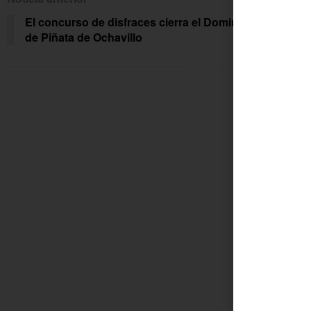
El concurso de disfraces cierra el Domingo
Exp
de Piñata de Ochavillo
muni