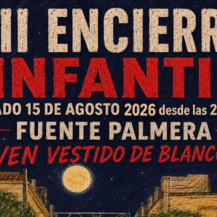
ción de la Cata de Vino
 en la que participan más de
pera una afluencia de público
 del año pasado.
e