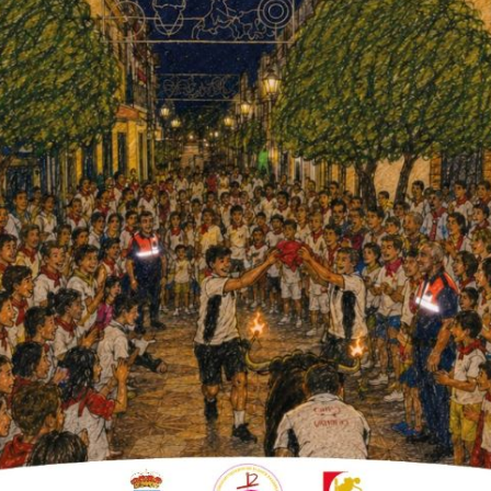
.
Si
12
,
s, Pagos de Valcerracín, Imary, Puerta de
era del Duero, Grandes Vinos y Viñedos,