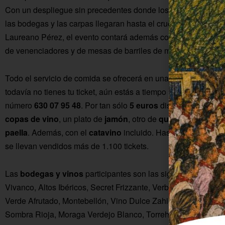
Con un despliegue sin precedentes donde los expositores de
las bodegas y las carpas llegaran hasta el cruce con la calle
Laureano Pérez, el evento contará además con exhibiciones
de venenciadores y de mesas de barriles de madera antiguas
Todo el servicio de comida se ofrecerá en una carpa exterior. 
todavía no tienes tu ticket, aún estás a tiempo llamando al
número
630 07 95 48
. Por tan sólo
5 euros
disfrutarás de
tres
copas de vino
, un plato de
jamón
, otro de
queso
y otro de
paella
. Además, con el
catavino
incluido. Hasta hoy martes 
se llevan vendidos más de 1.100 tickets.
Las
bodegas y vinos
participantes son las siguientes: Rueda
Vivanco, Altos Ibéricos, Secret Frizzante, Verbenera, Viña
Verde Afrutado, Montebellón, Vino Dulce Zahira, Carlos Serre
Sombra Rioja, Moraga Verdejo Blanco, Torrehacho Roble Rib