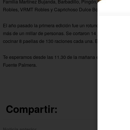
Familia Martínez Bujanda, Barbadillo, Pingón, Bodega Carr
Robles, VRMT Robles y Caprichoso Dulce Bodegas Robles.
El año pasado la primera edición fue un rotundo éxito con la p
más de un millar de personas. Se cortaron 14 jamones, se co
cocinar 8 paellas de 130 raciones cada una. Este año se tripl
Te esperamos desde las 11.30 de la mañana en Bar Restaurant
Fuente Palmera.
Compartir:
Noticia anterior
Siguien