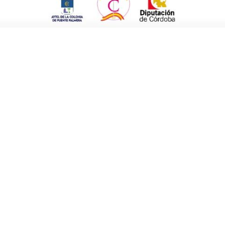
amimbre, Piedra Luenga Verdejo Bodegas
articipación de 7 bodegas y la asistencia de
nsumieron 23 quesos y se tuvieron que
icará la presencia de firmas bodegueras.
e Los Castaños, en calle Portales, 16,
te noticia