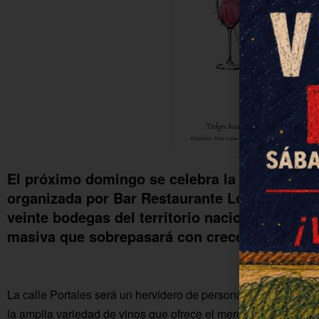
El próximo domingo se celebra la segunda edi
organizada por Bar Restaurante Los Castaños,
veinte bodegas del territorio nacional y se es
masiva que sobrepasará con creces las cifras
La calle Portales será un hervidero de personas disfrutando d
la amplia variedad de vinos que ofrece el mercado español.