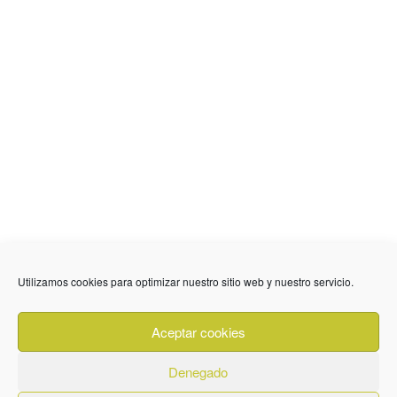
636 01 61 85
Fuente Palmera
info @ fuentepalmerainformacion.es
Utilizamos cookies para optimizar nuestro sitio web y nuestro servicio.
Privacidad
Aviso legal
Cookies
Aceptar cookies
Quiénes Somos
Contacto
Denegado