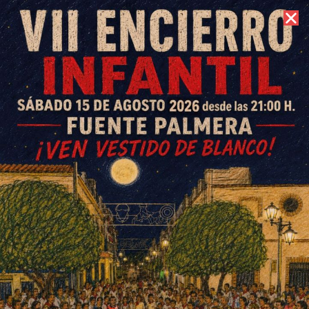
7 de agosto de 2026 //
Contacto
Cita el próximo domingo con la
VII Carrera Popular Benéfica
de Fuente Palmera
ESCRITO POR
E. GUZMÁN
4 DE DICIEMBRE DE 2018
EN
DEPORTES