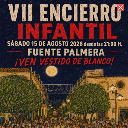
7 de agosto de 2026 //
Contacto
Carlota López, Sergio Chacón
y Javi Franco, disfrutarán con
la selección cordobesa de la
Fiesta Premini del baloncesto
andaluz