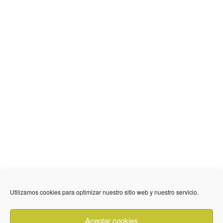
Utilizamos cookies para optimizar nuestro sitio web y nuestro servicio.
636 01 61 85
Fuente Palmera
info @ fuentepalmerainformacion.es
Aceptar cookies