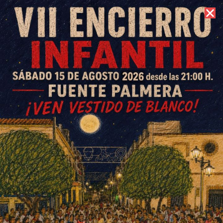
8 de agosto de 2026 //
Contacto
Cañada golea en La Rambla y
el Fuente Palmera se deja dos
puntos vitales en Las
Palmeras
ESCRITO POR
E. G. MORÁN
7 DE ABRIL DE 2025