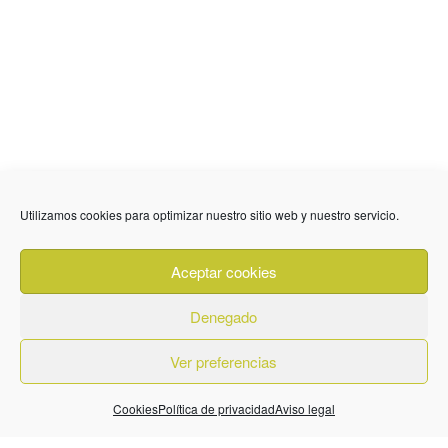
Utilizamos cookies para optimizar nuestro sitio web y nuestro servicio.
636 01 61 85
Fuente Palmera
info @ fuentepalmerainformacion.es
Aceptar cookies
Privacidad
Aviso legal
Cookies
Denegado
Quiénes Somos
Contacto
Ver preferencias
Cookies
Política de privacidad
Aviso legal