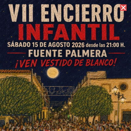
7 de agosto de 2026 //
Contacto
«Calzados Fernando» dice
adiós tras más de 65 años de
cariño y confianza