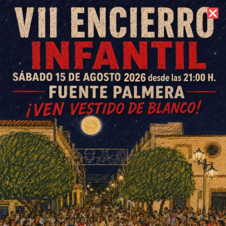
9 de agosto de 2026 //
Contacto
Caja Rural, tercera entidad
bancaria en apoyar a
ExpoFARE 2020