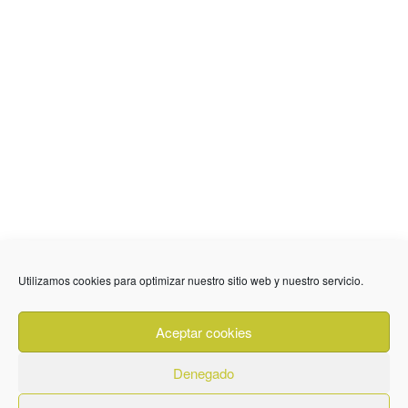
636 01 61 85
Fuente Palmera
info @ fuentepalmerainformacion.es
Utilizamos cookies para optimizar nuestro sitio web y nuestro servicio.
Privacidad
Aviso legal
Cookies
Aceptar cookies
Quiénes Somos
Contacto
Denegado