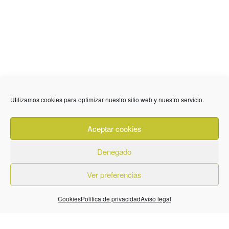
Utilizamos cookies para optimizar nuestro sitio web y nuestro servicio.
636 01 61 85
Fuente Palmera
info @ fuentepalmerainformacion.es
Aceptar cookies
Privacidad
Aviso legal
Cookies
Denegado
Quiénes Somos
Contacto
Ver preferencias
Cookies
Política de privacidad
Aviso legal
© 2026. Diseñado por
BeLynx Digital