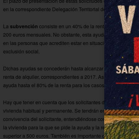
El plazo de presentación de estas solicitudes es del 07/07/2
en la correspondiente Delegación Territorial de la Consejería
La
subvención
consiste en un 40% de la renta de alquiler de 
200 euros mensuales. No obstante, esta ayuda podrá comple
en las personas que acrediten estar en situación de especial 
exclusión social.
Dichas ayudas se concederán hasta alcanzar el importe de 15
renta de alquiler, correspondientes a 2017. Asimismo, 1.300.
ayuda hasta el 80% de la renta para los casos anteriormente
Hay que tener en cuenta que los solicitantes deberán ser titul
vivienda habitual y permanente. Se tendrán en cuenta todos
convivencia del solicitante, entendiéndose como tal el conj
la vivienda para la que se pide la ayuda y la renta mensual d
superior a 500 euros. También es importante que el solicitante