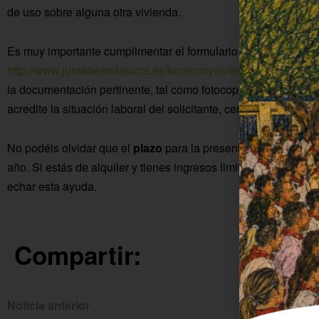
de uso sobre alguna otra vivienda.
Es muy importante cumplimentar el formulario que podréis enc
http://www.juntadeandalucia.es/fomentoyvivienda/portal-web/
la documentación pertinente, tal como fotocopia del DNI, con
acredite la situación laboral del solicitante, certificado de 
No podéis olvidar que el
plazo
para la presentación de la soli
año. Si estás de alquiler y tienes ingresos limitados o estás 
echar esta ayuda.
Compartir:
Noticia anterior
Siguien