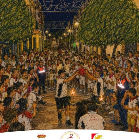
ontrar en la siguiente página:
web/areas/vivienda/alquila
, así como adjuntar
trato de arrendamiento, documento que
empadronamiento….
citud es
hasta el 7 de agosto
del presente
en situación de vulnerabilidad, no dudes en
te noticia