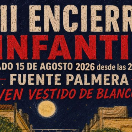
017 al 07/08/2017, debiendo ser presentadas
 de Fomento y Vivienda.
la vivienda, sin que esta pueda superar los
mentarse hasta alcanzar un máximo del 80%
vulnerabilidad por encontrarse en riesgo de
.000.000 de euros, destinados al abono de la
000 euros se destinarán a complementar la
 mencionados.
ares de un contrato de alquiler destinado a
 los miembros que compongan la unidad de
unto de personas que estén empadronadas en
e alquiler que se esté abonando no podrá ser
 no disponga de la titularidad ni un derecho