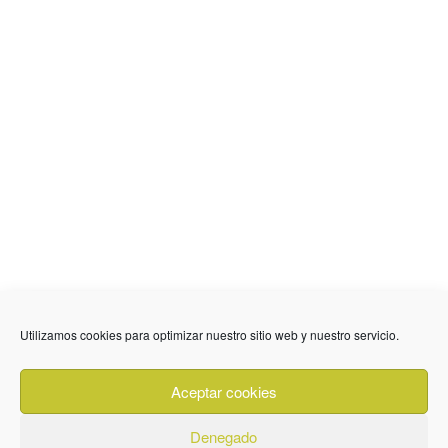
636 01 61 85
Fuente Palmera
info @ fuentepalmerainformacion.es
Utilizamos cookies para optimizar nuestro sitio web y nuestro servicio.
Privacidad
Aviso legal
Cookies
Aceptar cookies
Quiénes Somos
Contacto
Denegado