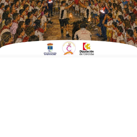
desperfectos y robando un
proyector
ESCRITO POR
E. G. MORÁN
17 DE SEPTIEMBRE DE 2024
EN
FUENTE CARRETEROS