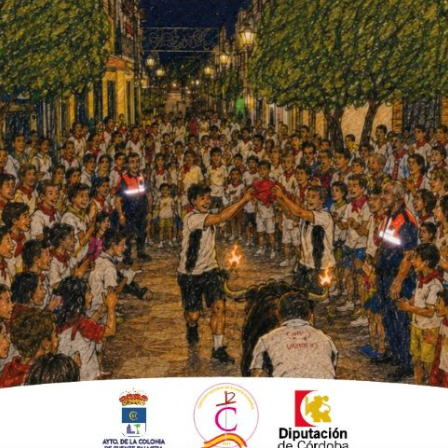
 cante flamenco y la actuación
del Coro Rociero "Amigos de San
e gitana y el concierto de Gasoil
n paella y música ambiente.
de Fuente Palmera ha preparado con mucha
e la Cruz de Mayo, el evento en el que se
alidades, la sede, situada en el edificio de
era como por dentro con murales, farolillos,
,
peinetas
, que es el elemento estrella de
 estos cuatro días «nos acompañe mucha gente
 este jueves 1 de mayo hubo bastante
amón Martín,
acompañados a la guitarra por