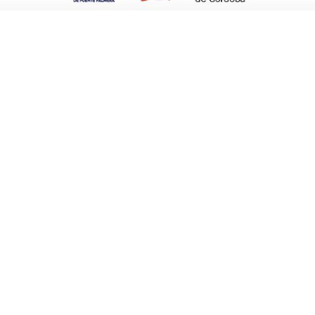
ro López; así como del tributo a Triana de
mbas en su repertorio.
 veladores y el escenario está instalado en
 los instrumentos y equipos de la posible