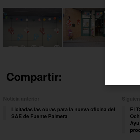
Compartir:
Noticia anterior
Siguien
Licitadas las obras para la nueva oficina del
El T
SAE de Fuente Palmera
Ocha
Ayu
proc