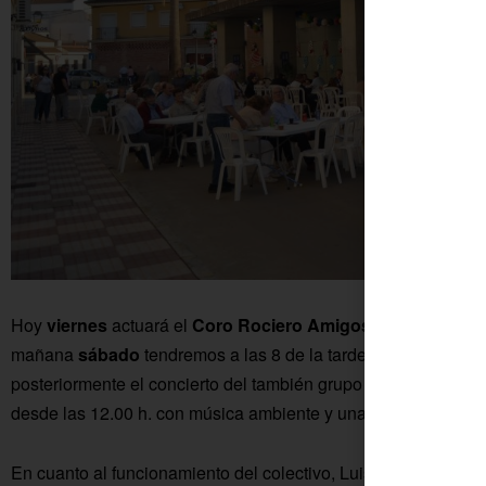
Hoy
viernes
actuará el
Coro Rociero Amigos de San Isidro
mañana
sábado
tendremos a las 8 de la tarde un
desfile de 
posteriormente el concierto del también grupo colono,
Gasoil
desde las 12.00 h. con música ambiente y una deliciosa paell
En cuanto al funcionamiento del colectivo, Luisa comenta q