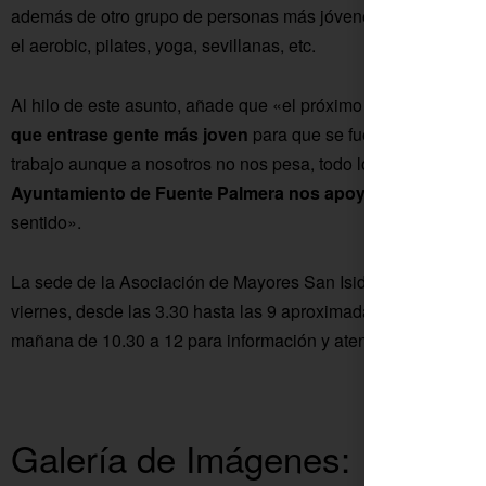
además de otro grupo de personas más jóvenes que participa
el aerobic, pilates, yoga, sevillanas, etc.
Al hilo de este asunto, añade que «el próximo año, que toca r
que entrase gente más joven
para que se fuera haciendo ca
trabajo aunque a nosotros no nos pesa, todo lo hacemos con
Ayuntamiento de Fuente Palmera nos apoya en todo lo q
sentido».
La sede de la Asociación de Mayores San Isidro Labrador está
viernes, desde las 3.30 hasta las 9 aproximadamente, con las a
mañana de 10.30 a 12 para información y atención a los vecin
Galería de Imágenes: