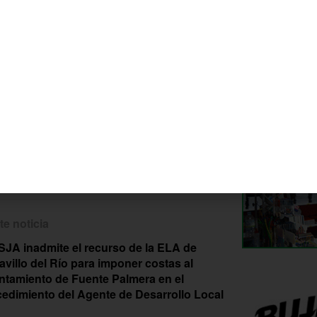
te noticia
SJA inadmite el recurso de la ELA de
villo del Río para imponer costas al
ntamiento de Fuente Palmera en el
edimiento del Agente de Desarrollo Local