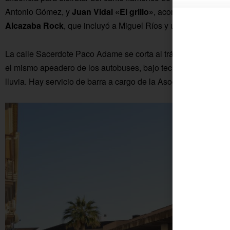
Antonio Gómez,
y
Juan Vidal «El grillo»
, acompañado por Ped
Alcazaba Rock
, que incluyó a Miguel Ríos y un popurrí de ru
La calle Sacerdote Paco Adame se corta al tráfico para montar
el mismo apeadero de los autobuses, bajo techo para proteger
lluvia. Hay servicio de barra a cargo de la Asociación.