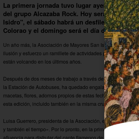
La primera jornada tuvo lugar ayer jueves con
del grupo Alcazaba Rock. Hoy será el turno 
Isidro", el sábado habrá un desfile de trajes d
Colorao y el domingo será el día del socio co
Un año más, la Asociación de Mayores San Isidro Labrador 
ilusión y esfuerzo un ramillete de actividades para la fiesta d
están volcando en los últimos años.
Después de dos meses de trabajo a través de un taller de manu
la Estación de Autobuses, ha quedado engalanada tanto por fu
macetas, flores, adornos propios de estas fechas y sobre todo
esta edición, incluido también en la misma cruz.
Luisa Guerrero, presidenta de la Asociación, espera que en
y también el tiempo». Por lo pronto, en la primera jornada de
afluencia para disfrutar del cante flamenco de
María Rama, R