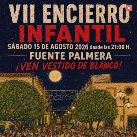
7 de agosto de 2026 //
Contacto
Ángela Arroyo, historia de una
donación
ESCRITO POR
E. GUZMÁN
7 DE JUNIO DE 2017
EN
SOCIEDAD