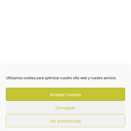
Utilizamos cookies para optimizar nuestro sitio web y nuestro servicio.
636 01 61 85
Fuente Palmera
info @ fuentepalmerainformacion.es
Aceptar cookies
Privacidad
Aviso legal
Cookies
Denegado
Quiénes Somos
Contacto
Ver preferencias