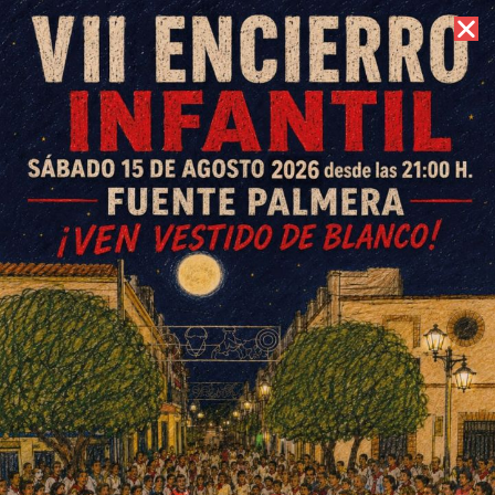
7 de agosto de 2026 //
Contacto
Adrián, Raúl, Diego y Jorge,
clasificados con Córdoba para
la fase final del Campeonato
de Andalucía benjamín de
fútbol sala