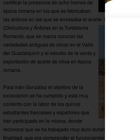
certificar la presencia de ocho hornos de
época romana en los que se fabricaban
las ánforas en las que se envasaba el aceite.
Este proyecto s
(Oleicultura y Ánforas en la Turdetania
Romana), que se marca conocer las
variedades antiguas de olivar en el Valle
del Guadalquivir y el estudio de la venta y
exportación de aceite de oliva en época
romana.
Para Iván González el objetivo de la
excavación se ha cumplido y está muy
contento con la labor de los quince
estudiantes franceses y españoles que
han participado en la misma, donde
reconoce que se ha trabajado muy duro durante las últimas t
finalidad, que era comprender el funcionamiento de los dos se