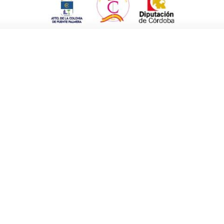
e encuadra en el programa Oleastro
res semanas. Básicamente, se ha logrado la
ctores del alfar, excavar al menos cuatro