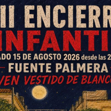
tigación del Patrimonio Histórico,
nte Palmera, con sede en
o una excursión al yacimiento
izado los trabajos de
lle del Guadalquivir.