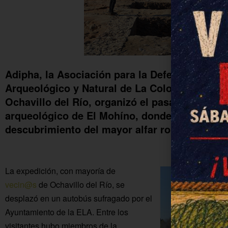
Adipha, la Asociación para la Defensa e Inves
Arqueológico y Natural de La Colonia de Fue
Ochavillo del Río, organizó el pasado doming
arqueológico de El Mohíno, donde ya han final
descubrimiento del mayor alfar romano del Va
La expedición, con mayoría de
vecin@s
de Ochavillo del Río, se
desplazó en un autobús sufragado por el
Ayuntamiento de la ELA. Entre los
visitantes hubo miembros de la