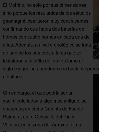
El Mohíno, no sólo por sus dimensiones,
sino porque los resultados de los estudios
geomagnéticos fueron muy concluyentes,
confirmando que había dos baterías de
hornos con cuatro hornos en cada una de
ellas. Además, a nivel cronológico se trata
de uno de los primeros alfares que se
instalaron a la orilla del río (en torno al
siglo I) y que se abandonó con bastante precocidad, lo cual
detallado.
Sin embargo, el que podría ser un
yacimiento todavía algo más antiguo, se
encuentra en plena Colonia de Fuente
Palmera, entre Ochavillo del Río y
Villalón, en la zona del Arroyo de Los