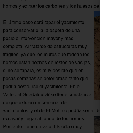
hornos y extraer los carbones y los huesos de aceituna, que s
El último paso será tapar el yacimiento
para conservarlo, a la espera de una
posible intervención mayor y más
completa. Al tratarse de estructuras muy
frágiles, ya que los muros que rodean los
hornos están hechos de restos de vasijas,
si no se tapara, es muy posible que en
pocas semanas se deteriorase tanto que
podría destruirse el yacimiento. En el
Valle del Guadalquivir se tiene constancia
de que existen un centenar de
yacimientos, y el de El Mohíno podría ser el de mayor enverg
excavar y llegar al fondo de los hornos.
Por tanto, tiene un valor histórico muy