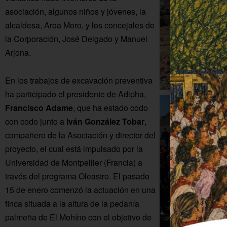
asociación, algunos niños y jóvenes, la
alcaldesa, Aroa Moro, y los concejales de
la Corporación, José Delgado y Manuel
Arjona.
En los trabajos de excavación preventiva
ha participado el presidente de Adipha,
Francisco Adame
, que ha estado codo
con codo junto a
Iván González Tobar
,
compañero de la Asociación y director del
proyecto, el cual está impulsado por la
Universidad de Montpellier (Francia) a
través del programa Oleastro. El pasado
15 de enero comenzó la actuación en una
finca situada a la altura de la pedanía
palmeña de El Mohíno con el objetivo de