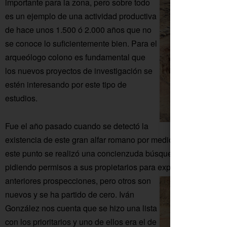
importante para la zona, pero sobre todo
es un ejemplo de una actividad productiva
de hace unos 1.500 ó 2.000 años que no
se conoce lo suficientemente bien. Para el
arqueólogo colono es fundamental que
los nuevos proyectos de investigación se
estén interesando por este tipo de
estudios.
Fue el año pasado cuando se detectó la
existencia de este gran alfar romano por medio de estudios p
este punto se realizó una concienzuda búsqueda por innumera
pidiendo permisos a sus propietarios para explorar.
Algunos de
anteriores prospecciones, pero otros son
nuevos y se ha partido de cero. Iván
González nos cuenta que se hizo una lista
con los prioritarios y uno de ellos era el de